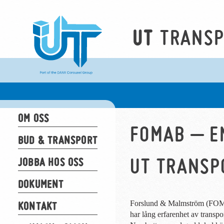
TRANS
UT
OM OSS
FOMAB – E
BUD & TRANSPORT
UT TRANSP
JOBBA HOS OSS
DOKUMENT
KONTAKT
Forslund & Malmström (FOM
har lång erfarenhet av transpor