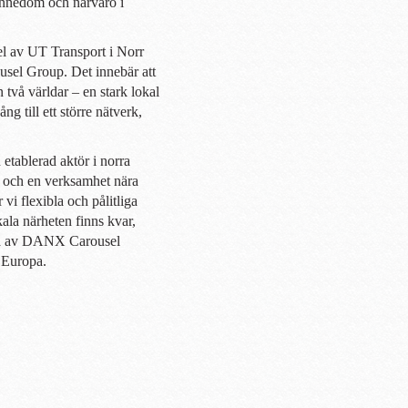
ännedom och närvaro i
 av UT Transport i Norr
el Group. Det innebär att
n två världar – en stark lokal
ng till ett större nätverk,
etablerad aktör i norra
n och en verksamhet nära
vi flexibla och pålitliga
kala närheten finns kvar,
tta av DANX Carousel
 Europa.