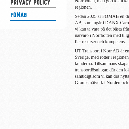
PRIVACY POLICY
Norrbotten, med god lokal k
regionen.
FOMAB
Sedan 2025 är FOMAB en del
AB, som ingår i DANX Carous
vi kan ta vara på det bästa frå
närvaro i Norrbotten med tillgå
fler resurser och kompetens.
UT Transport i Norr AB är en 
Sverige, med rötter i regione
kunderna. Tillsammans skapar 
transportlösningar, där den lo
samtidigt som vi kan dra ny
Groups nätverk i Norden och