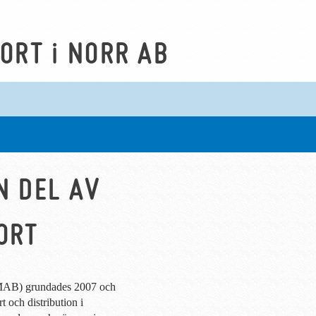
PORT
i
NORR AB
N DEL AV
ORT
AB) grundades 2007 och
t och distribution i