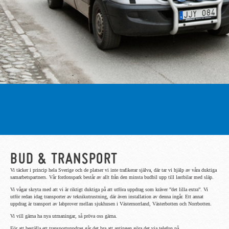
BUD & TRANSPORT
Vi täcker i princip hela Sverige och de platser vi inte trafikerar själva, där tar vi hjälp av våra duktiga
samarbetspartners. Vår fordonspark består av allt från den minsta budbil upp till lastbilar med släp.
Vi vågar skryta med att vi är riktigt duktiga på att utföra uppdrag som kräver ”det lilla extra”. Vi
utför redan idag transporter av teknikutrustning, där även installation av denna ingår. Ett annat
uppdrag är transport av labprover mellan sjukhusen i Västernorrland, Västerbotten och Norrbotten.
Vi vill gärna ha nya utmaningar, så pröva oss gärna.
För att beställa ett transportuppdrag går det bra att antingen göra det via telefon på